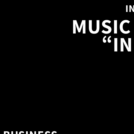
I
MUSIC
“I